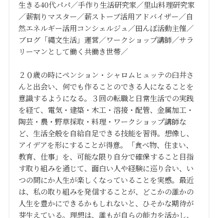
生きる40代パパ／手作り生活研究家／里山料理研究家
／薪割りマスター／薪ストーブ活用アドバイザー／自
然エネルギー活用コンシェルジュ／田んぼ活動主催／
ブログ「縄文生活」運営／ワークショップ講師／サラ
リーマンとして働く共働き世帯／
２０歳の時にペンション・シャロムヒュッテの臼井さ
んと出会い、何でも作ることのできる人になることを
意識するようになる。３回の転職と日常生活での実践
を経て、電気・建築・木工・溶接・配管、金属加工・
陶芸・農・野草採取・料理・ワークショップ講師な
ど、生活全般を自給自足できる技能を習得。想像し、
アイデアを形にすることが得意。「食べ物、住まい、
教育、仕事」を、可能な限り自分で確保すること目指
す取り組みを通じて、面白い人や経験に巡り合い、い
つの間にか人生が楽しくなっていることを実感。最近
は、私の取り組みを発信することが、どこかの誰かの
人生を豊かにできるかもしれないと、ひそかな期待が
芽生えている。理想は、誰もが自らの能力を活かし、