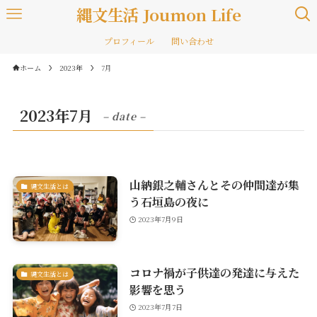
縄文生活 Joumon Life
プロフィール
問い合わせ
ホーム
2023年
7月
2023年7月
– date –
山納銀之輔さんとその仲間達が集
縄文生活とは
う石垣島の夜に
2023年7月9日
コロナ禍が子供達の発達に与えた
縄文生活とは
影響を思う
2023年7月7日