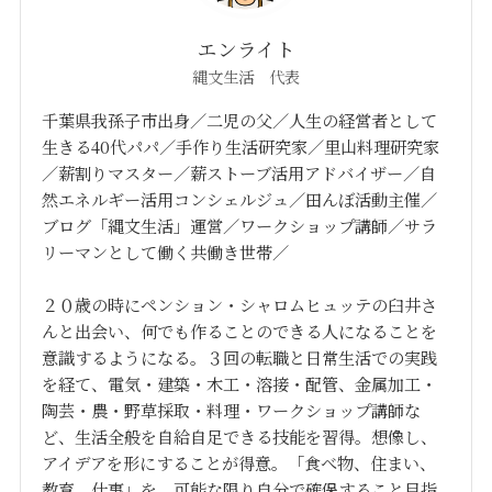
エンライト
縄文生活 代表
千葉県我孫子市出身／二児の父／人生の経営者として
生きる40代パパ／手作り生活研究家／里山料理研究家
／薪割りマスター／薪ストーブ活用アドバイザー／自
然エネルギー活用コンシェルジュ／田んぼ活動主催／
ブログ「縄文生活」運営／ワークショップ講師／サラ
リーマンとして働く共働き世帯／
２０歳の時にペンション・シャロムヒュッテの臼井さ
んと出会い、何でも作ることのできる人になることを
意識するようになる。３回の転職と日常生活での実践
を経て、電気・建築・木工・溶接・配管、金属加工・
陶芸・農・野草採取・料理・ワークショップ講師な
ど、生活全般を自給自足できる技能を習得。想像し、
アイデアを形にすることが得意。「食べ物、住まい、
教育、仕事」を、可能な限り自分で確保すること目指